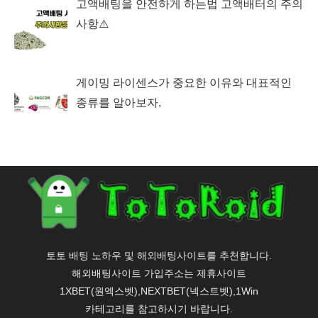
고액배팅을 안전하게 하는법 고액배터의 주의
사항⚠️
게이밍 라이센스가 중요한 이유와 대표적인
종류를 알아보자.
토토 배팅 노하우 및 해외배팅사이트를 추천합니다.
해외배팅사이트 가입주소는 제휴사이트
1XBET(원엑스벳),NEXTBET(넥스트벳),1Win
카테고리를 참고하시기 바랍니다.