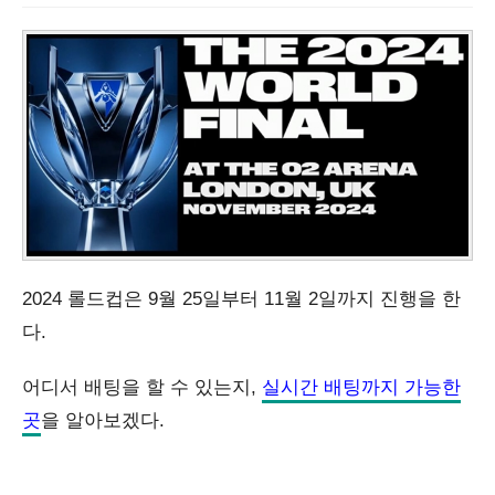
2024 롤드컵은 9월 25일부터 11월 2일까지 진행을 한
다.
어디서 배팅을 할 수 있는지,
실시간 배팅까지 가능한
곳
을 알아보겠다.