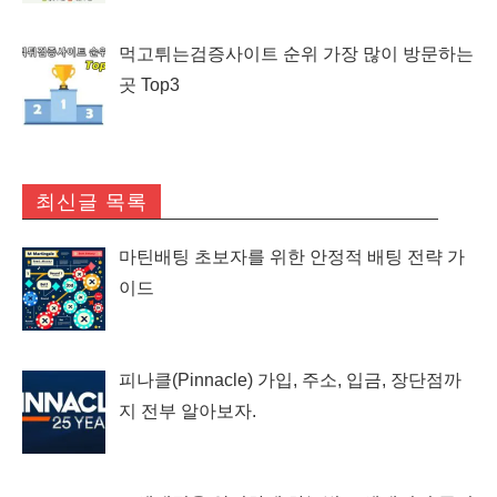
먹고튀는검증사이트 순위 가장 많이 방문하는
곳 Top3
최신글 목록
마틴배팅 초보자를 위한 안정적 배팅 전략 가
이드
피나클(Pinnacle) 가입, 주소, 입금, 장단점까
지 전부 알아보자.