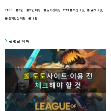
TAGS:
롤드컵
,
롤드컵 배팅
,
롤 실시간배팅
,
2024 롤드컵 배당
,
롤 월즈 배당
,
롤 챔피언십 배당
,
롤 배팅
관련글 목록