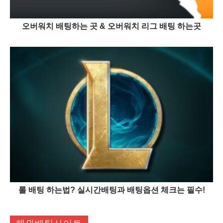
오버워치 배팅하는 곳 & 오버워치 리그 배팅 하는곳
롤 배팅 하는법? 실시간배팅과 배팅옵션 체크는 필수!