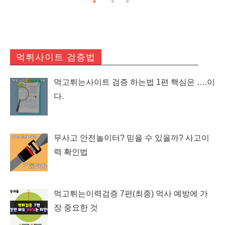
먹튀사이트 검증법
먹고튀는사이트 검증 하는법 1편 핵심은 ….이
다.
무사고 안전놀이터? 믿을 수 있을까? 사고이
력 확인법
먹고튀는이력검증 7편(최종) 먹사 예방에 가
장 중요한 것