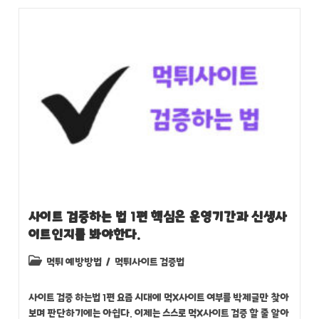
사이트 검증하는 법 1편 핵심은 운영기간과 신생사
이트인지를 봐야한다.
Post
먹튀 예방방법
/
먹튀사이트 검증법
category:
사이트 검증 하는법 1편 요즘 시대에 먹X사이트 여부를 박제글만 찾아
보며 판단하기에는 아쉽다. 이제는 스스로 먹X사이트 검증 할 줄 알아