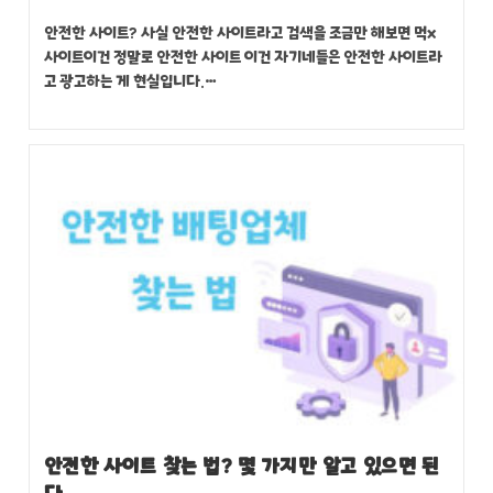
안전한 사이트? 사실 안전한 사이트라고 검색을 조금만 해보면 먹x
사이트이건 정말로 안전한 사이트 이건 자기네들은 안전한 사이트라
고 광고하는 게 현실입니다.…
안전한 사이트 찾는 법? 몇 가지만 알고 있으면 된