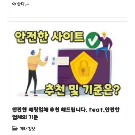
야 한다.…
안전한 배팅업체 추천 해드립니다. feat.안전한
업체의 기준
Post
기타 정보
category: