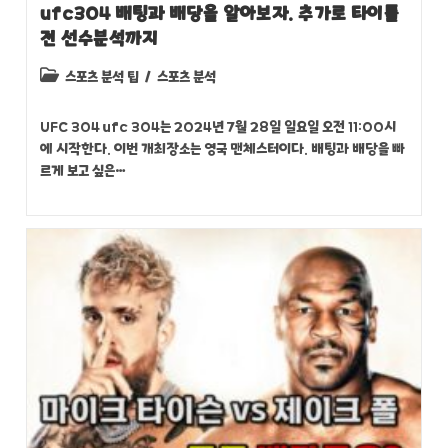
ufc304 배팅과 배당을 알아보자. 추가로 타이틀
전 선수분석까지
Post
스포츠 분석 팁
/
스포츠 분석
category:
UFC 304 ufc 304는 2024년 7월 28일 일요일 오전 11:00시
에 시작한다. 이번 개최장소는 영국 맨체스터이다. 배팅과 배당을 빠
르게 보고 싶은…