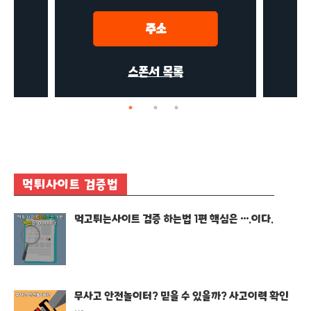
주소
스폰서 목록
먹튀사이트 검증법
먹고튀는사이트 검증 하는법 1편 핵심은 ….이다.
무사고 안전놀이터? 믿을 수 있을까? 사고이력 확인