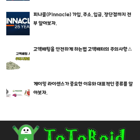
피나클(Pinnacle) 가입, 주소, 입금, 장단점까지 전
부 알아보자.
고액배팅을 안전하게 하는법 고액배터의 주의사항⚠️
게이밍 라이센스가 중요한 이유와 대표적인 종류를 알
아보자.