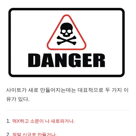
사이트가 새로 만들어지는데는 대표적으로 두 가지 이
유가 있다.
먹X하고 소문이 나 새로파거나.
정말 신규로 만들거나.