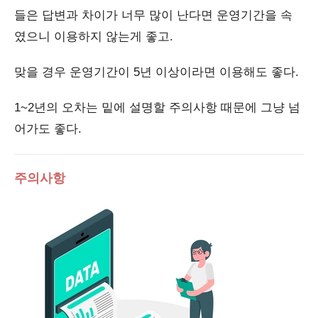
들은 답변과 차이가 너무 많이 난다면 운영기간을 속
였으니 이용하지 않는게 좋고.
맞을 경우 운영기간이 5년 이상이라면 이용해도 좋다.
1~2년의 오차는 밑에 설명할 주의사항 때문에 그냥 넘
어가도 좋다.
주의사항