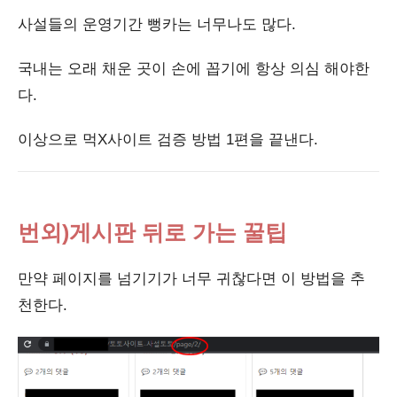
사설들의 운영기간 뻥카는 너무나도 많다.
국내는 오래 채운 곳이 손에 꼽기에 항상 의심 해야한
다.
이상으로 먹X사이트 검증 방법 1편을 끝낸다.
번외)게시판 뒤로 가는 꿀팁
만약 페이지를 넘기기가 너무 귀찮다면 이 방법을 추
천한다.