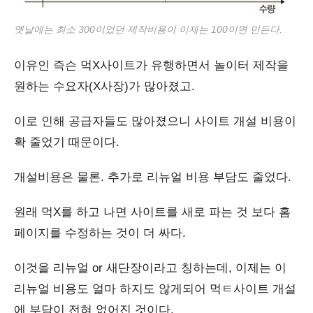
옛날에는 최소 300이었던 제작비용이 이제는 100이면 만든다.
이유인 즉슨 먹X사이트가 유행하면서 놀이터 제작을
원하는 수요자(X사장)가 많아졌고.
이로 인해 공급자들도 많아졌으니 사이트 개설 비용이
확 줄었기 때문이다.
개설비용은 물론. 추가로 리뉴얼 비용 부담도 줄었다.
원래 먹X를 하고 나면 사이트를 새로 파는 것 보다 홈
페이지를 수정하는 것이 더 싸다.
이것을 리뉴얼 or 새단장이라고 칭하는데, 이제는 이
리뉴얼 비용도 얼마 하지도 않게되어 먹ㅌ사이트 개설
에 부담이 전혀 없어진 것이다.