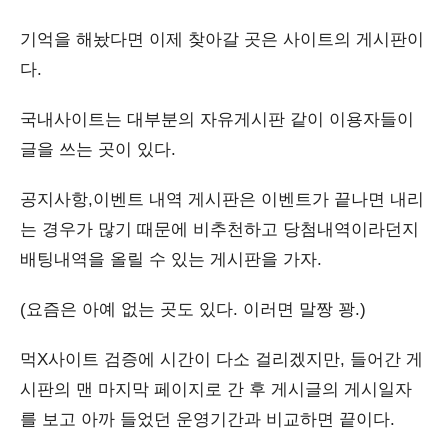
기억을 해놨다면 이제 찾아갈 곳은 사이트의 게시판이
다.
국내사이트는 대부분의 자유게시판 같이 이용자들이
글을 쓰는 곳이 있다.
공지사항,이벤트 내역 게시판은 이벤트가 끝나면 내리
는 경우가 많기 때문에 비추천하고 당첨내역이라던지
배팅내역을 올릴 수 있는 게시판을 가자.
(요즘은 아예 없는 곳도 있다. 이러면 말짱 꽝.)
먹X사이트 검증에 시간이 다소 걸리겠지만, 들어간 게
시판의 맨 마지막 페이지로 간 후 게시글의 게시일자
를 보고 아까 들었던 운영기간과 비교하면 끝이다.