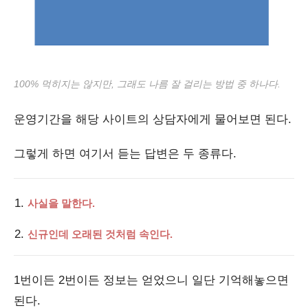
100% 먹히지는 않지만, 그래도 나름 잘 걸리는 방법 중 하나다.
운영기간을 해당 사이트의 상담자에게 물어보면 된다.
그렇게 하면 여기서 듣는 답변은 두 종류다.
사실을 말한다.
신규인데 오래된 것처럼 속인다.
1번이든 2번이든 정보는 얻었으니 일단 기억해놓으면
된다.