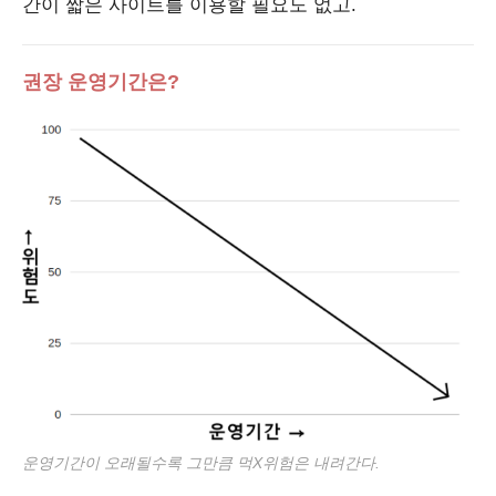
간이 짧은 사이트를 이용할 필요도 없고.
권장 운영기간은?
운영기간이 오래될수록 그만큼 먹X위험은 내려간다.