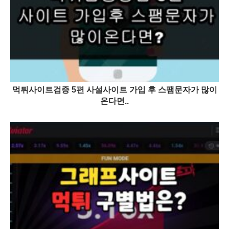
먹튀사이트검증 5편 사설사이트 가입 후 스팸문자가 많이
온다면..