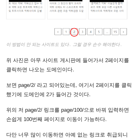
이 방법이 안 되는 사이트도 있다.. 그럴 경우 손수 해야한다..
위 사진은 아무 사이트 게시판에 들어가서 2페이지를
클릭하면 나오는 도메인이다.
보면 page/2/ 라고 되어있는데, 여기서 2페이지를 클릭
했기에 도메인에 2가 들어간 것이다.
위의 저 page/2/ 링크를 page/100/으로 바꿔 입력하면
손쉽게 100번째 페이지로 이동이 가능하다.
다만 너무 많이 이동하면 아예 없는 링크로 취급되니