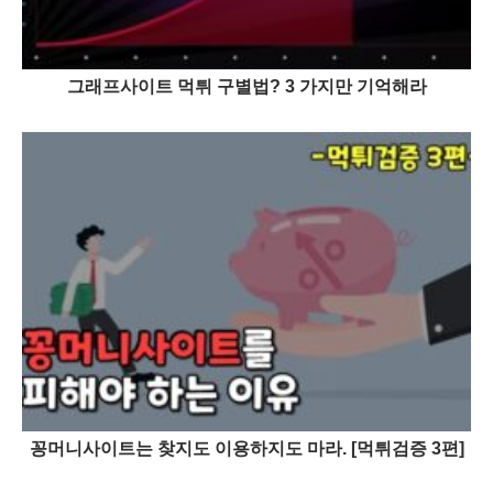
그래프사이트 먹튀 구별법? 3 가지만 기억해라
꽁머니사이트는 찾지도 이용하지도 마라. [먹튀검증 3편]