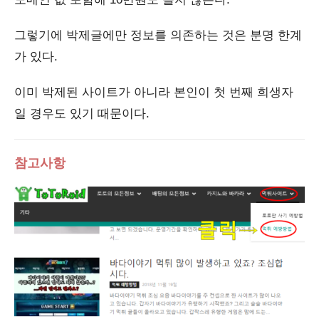
그렇기에 박제글에만 정보를 의존하는 것은 분명 한계
가 있다.
이미 박제된 사이트가 아니라 본인이 첫 번째 희생자
일 경우도 있기 때문이다.
참고사항