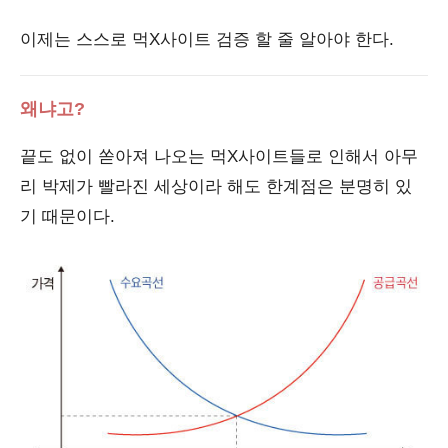
이제는 스스로 먹X사이트 검증 할 줄 알아야 한다.
왜냐고?
끝도 없이 쏟아져 나오는 먹X사이트들로 인해서 아무
리 박제가 빨라진 세상이라 해도 한계점은 분명히 있
기 때문이다.