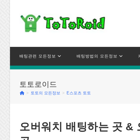
Skip
to
content
배팅관련 모든정보
배팅방법의 모든정보
토토로이드
>
토토의 모든정보
>
E스포츠 토토
오버워치 배팅하는 곳 &