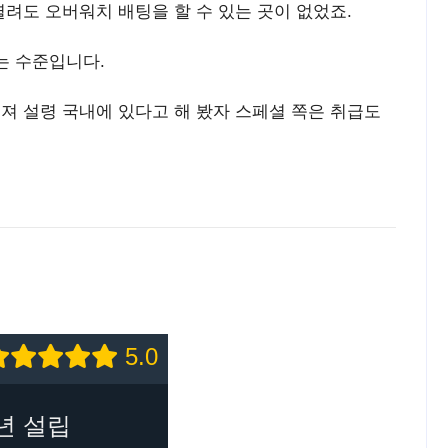
려도 오버워치 배팅을 할 수 있는 곳이 없었죠.
는 수준입니다.
져 설령 국내에 있다고 해 봤자 스페셜 쪽은 취급도
5.0
7년 설립