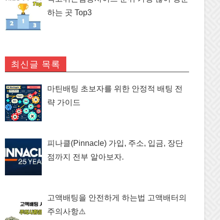
하는 곳 Top3
최신글 목록
마틴배팅 초보자를 위한 안정적 배팅 전
략 가이드
피나클(Pinnacle) 가입, 주소, 입금, 장단
점까지 전부 알아보자.
고액배팅을 안전하게 하는법 고액배터의
주의사항⚠️