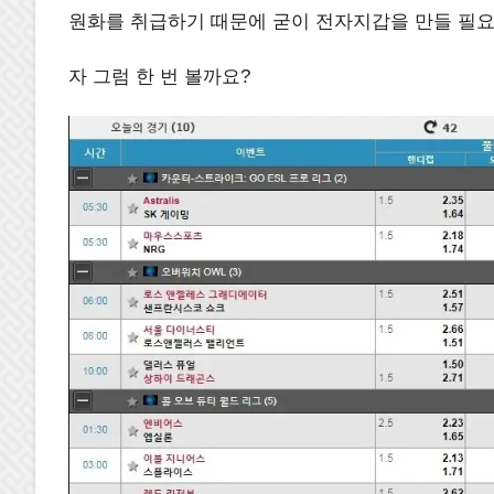
원화를 취급하기 때문에 굳이 전자지갑을 만들 필요
자 그럼 한 번 볼까요?