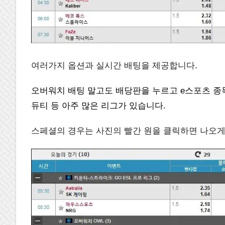
여러가지 옵션과 실시간 배팅을 제공합니다.
오버워치 배팅 말고도 배당판을 누르고 e스포츠 
듀티 등 아주 많은 리그가 있습니다.
스페셜의 경우는 사진의 빨간 원을 클릭하면 나오게