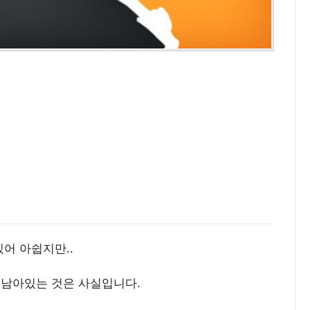
어 아쉽지만..
 남아있는 것은 사실입니다.