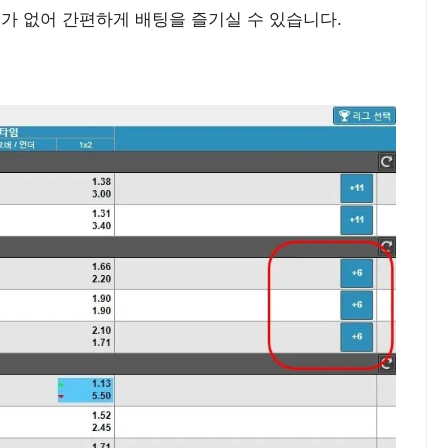
가 없어 간편하게 배팅을 즐기실 수 있습니다.