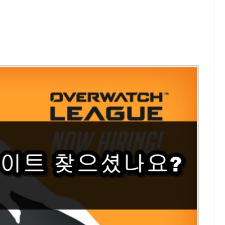
4.9
1998년 설립
2015년 설립
도 6,000만원
최고의 스포츠북 서비스
% 환급률
암호화화폐 지원
 최대 E스포츠
1.98 파워볼 게임
주소
주소
스폰서 목록
스폰서 목록