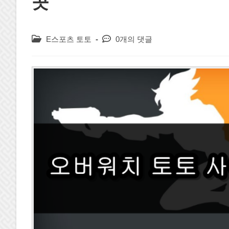
곳
Post
Post
E스포츠 토토
0개의 댓글
category:
comments:
배팅한
97.5
아시아