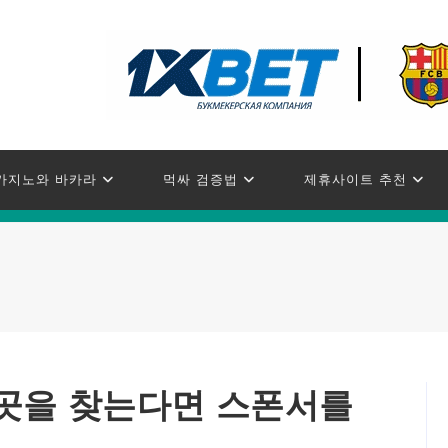
카지노와 바카라
먹싸 검증법
제휴사이트 추천
곳을 찾는다면 스폰서를