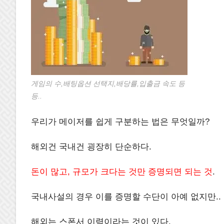
게임의 수,배팅옵션 선택지,배당률,입출금 속도 등
등..
우리가 메이저를 쉽게 구분하는 법은 무엇일까?
해외건 국내건 굉장히 단순하다.
돈이 많고, 규모가 크다는 것만 증명되면 되는 것
.
국내사설의 경우 이를 증명할 수단이 아예 없지만..
해외는 스폰서 이력이라는 것이 있다.