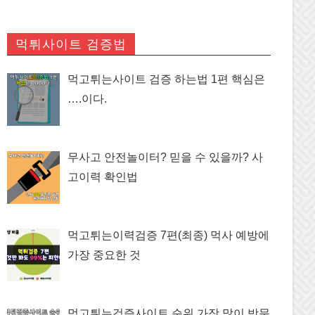
먹튀사이트 검증법
먹고튀는사이트 검증 하는법 1편 핵심은
….이다.
무사고 안전놀이터? 믿을 수 있을까? 사
고이력 확인법
먹고튀는이력검증 7편(최종) 먹사 예방에
가장 중요한 것
먹고튀는검증사이트 순위 가장 많이 방문