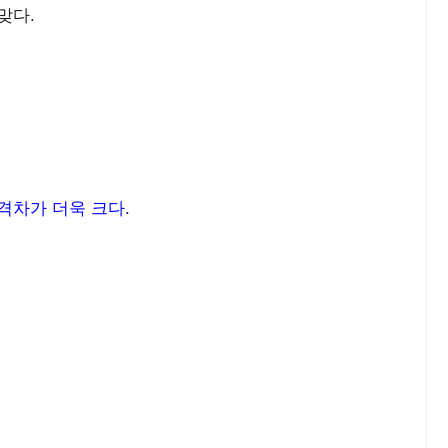
맞다.
격차가 더욱 크다
.