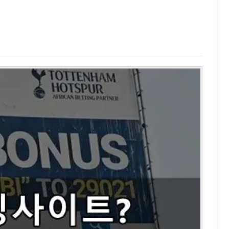
4.9
1998년 설립
2015년 설립
도 6,000만원
최고의 스포츠북 서비스
% 환급률
암호화화폐 지원
 최대 E스포츠
1.98 파워볼 게임
주소
주소
스폰서 목록
스폰서 목록