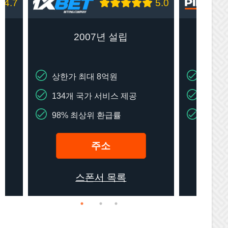
4.7
5.0
2007년 설립
상한가 최대 8억원
배팅한도
134개 국가 서비스 제공
97.5
98% 최상위 환급률
아시아
주소
스폰서 목록