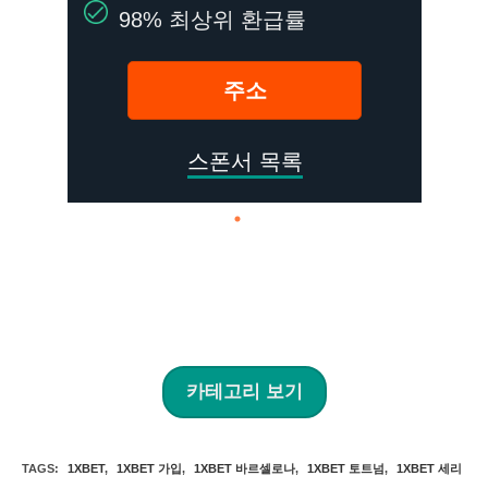
98% 최상위 환급률
주소
스폰서 목록
카테고리 보기
TAGS:
1XBET
,
1XBET 가입
,
1XBET 바르셀로나
,
1XBET 토트넘
,
1XBET 세리