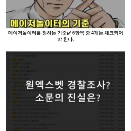
메이저놀이터를 정하는 기준✔️ 6항목 중 4개는 체크되어
야 한다.