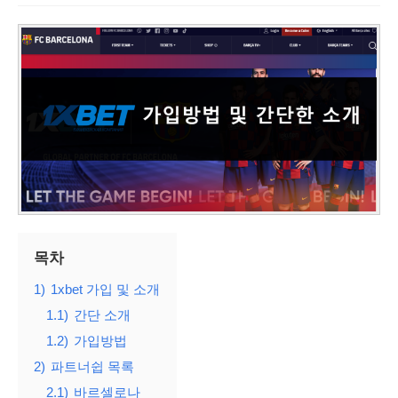
목차
1)
1xbet 가입 및 소개
1.1)
간단 소개
1.2)
가입방법
2)
파트너쉽 목록
2.1)
바르셀로나