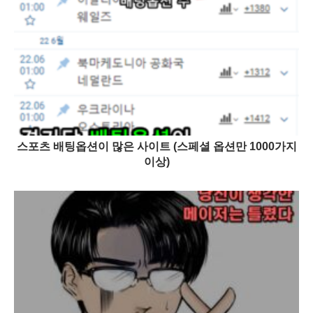
스포츠 배팅옵션이 많은 사이트 (스페셜 옵션만 1000가지
이상)