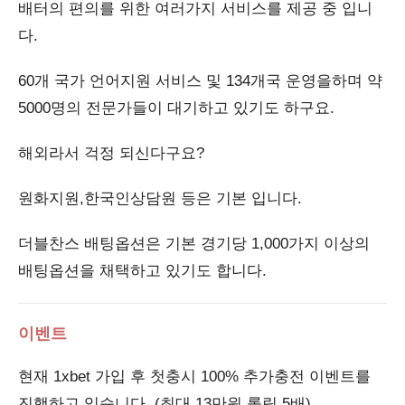
배터의 편의를 위한 여러가지 서비스를 제공 중 입니
다.
60개 국가 언어지원 서비스 및 134개국 운영을하며 약
5000명의 전문가들이 대기하고 있기도 하구요.
해외라서 걱정 되신다구요?
원화지원,한국인상담원 등은 기본 입니다.
더블찬스 배팅옵션은 기본 경기당 1,000가지 이상의
배팅옵션을 채택하고 있기도 합니다.
이벤트
현재 1xbet 가입 후 첫충시 100% 추가충전 이벤트를
진행하고 있습니다. (최대 13만원 롤링 5배)