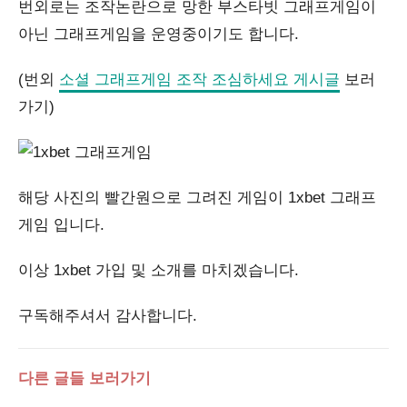
번외로는 조작논란으로 망한 부스타빗 그래프게임이
아닌 그래프게임을 운영중이기도 합니다.
(번외
소셜 그래프게임 조작 조심하세요 게시글
보러
가기)
해당 사진의 빨간원으로 그려진 게임이 1xbet 그래프
게임 입니다.
이상 1xbet 가입 및 소개를 마치겠습니다.
구독해주셔서 감사합니다.
다른 글들 보러가기