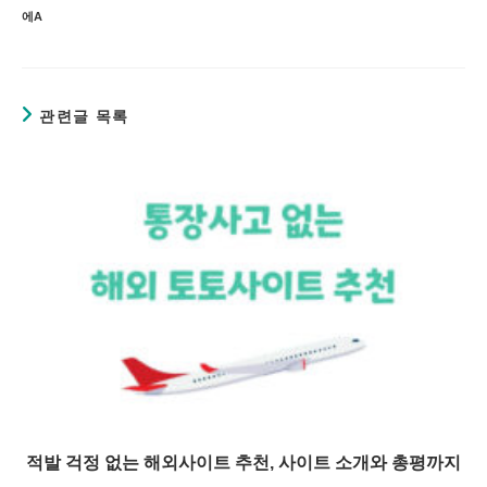
에A
관련글 목록
적발 걱정 없는 해외사이트 추천, 사이트 소개와 총평까지