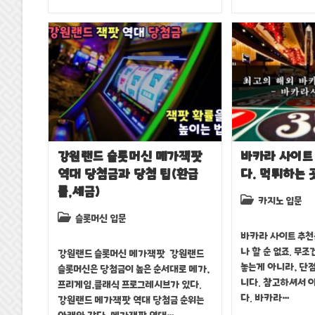
강원랜드 슬롯머신 메가잭팟
바카라 사이트
역대 당첨금과 당첨 팁(환급
다. 먹튀하는 
률,세금)
Post
카지노 입문
category:
Post
슬롯머신 입문
category:
바카라 사이트 추천
나 할 순 없죠. 무
강원랜드 슬롯머신 메가잭팟 강원랜드
놓는게 아니라, 단
슬롯머신은 당첨금이 높은 순서대로 메가,
니다. 참고하셔서 
프리게임,클래식 프로그레시브가 있다.
다. 바카라…
강원랜드 메가잭팟 역대 당첨금 순위는