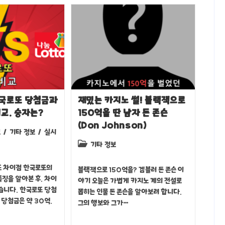
국로또 당첨금과
재밌는 카지노 썰! 블랙잭으로
교. 승자는?
150억을 딴 남자 돈 존슨
(Don Johnson)
보
/
기타 정보
/
실시
Post
기타 정보
category:
 차이점 한국로또의
블랙잭으로 150억을? 겜블러 돈 존슨 이
징을 알아본 후. 차이
야기 오늘은 가볍게 카지노 계의 전설로
습니다. 한국로또 당첨
뽑히는 인물 돈 존슨을 알아보려 합니다.
 당첨금은 약 30억.
그의 행보와 그가…