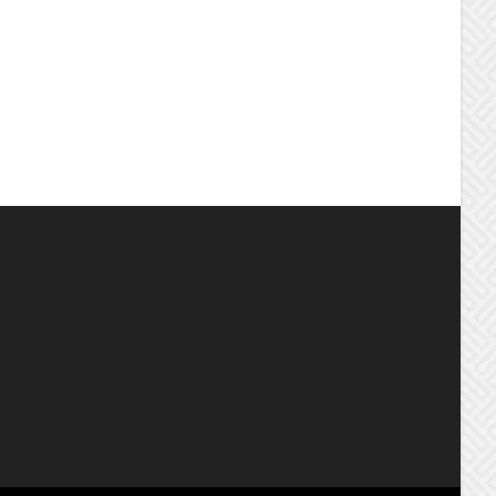
next page