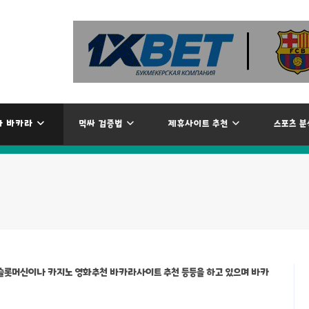
와 바카라
먹싸 검증법
제휴사이트 추천
스포츠 분
슬롯머신이나 카지노 영화추천 바카라사이트 추천 등등을 하고 있으며 바카