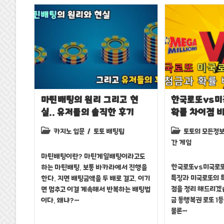
마틴배팅의 원리 그리고 현
한국로또vs미
실.. 유저들의 솔직한 후기
확률 차이점 비
Post
Post
카지노 입문
/
토토 배팅팁
토토의 모든정
category:
category:
간 게임
마틴배팅이란? 마틴게일배팅이라고도
한국로또vs미국로또
하는 마틴배팅. 보통 바카라에서 진행을
특징과 미국로또의 특
한다. 지면 배팅금액을 두 배로 걸고. 이기
점을 정리 해드리겠
면 멈추고 이걸 계속해서 반복하는 배팅법
금 동행복권 로또 1등
이다. 왜냐?…
물론…