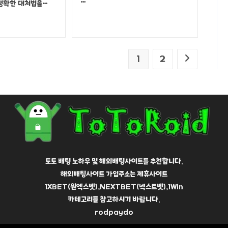
…
 정확한 대처법을…
1
2
Go to the 
토토 배팅 노하우 및 해외배팅사이트를 추천합니다.
해외배팅사이트 가입주소는 제휴사이트
1XBET(원엑스벳),NEXTBET(넥스트벳),1Win
카테고리를 참고하시기 바랍니다.
rodpaydo