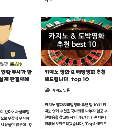
다.…
 연락 무시가 만
카지노 영화 & 배팅영화 추천
 실제 판결사례
해드립니다. top 10
Post
카지노 입문
category:
카지노 영화&배팅영화 추천 탑 10위 카
지노 영화 추천은 국내외를 나누지 않고 추
이 왔다? 사설배팅
천했음을 참고하시기 바랍니다. 순서는 1
법으로 무작정 무시하
위부터 보여드리겠습니다. Top1 쉐이드
 사람들이 많은데, 경