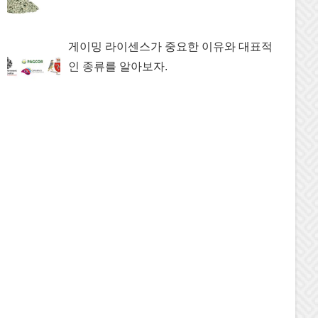
게이밍 라이센스가 중요한 이유와 대표적
인 종류를 알아보자.