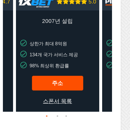
4.7
5.0
2007년 설립
상한가 최대 8억원
배팅한도
134개 국가 서비스 제공
97.5
98% 최상위 환급률
아시아
주소
스폰서 목록