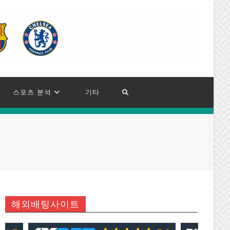
스포츠 분석
기타
TOGGLE
WEBSITE
SEARCH
해외배팅사이트