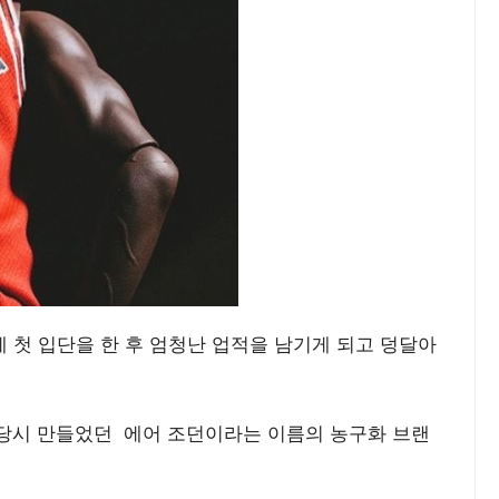
스에 첫 입단을 한 후 엄청난 업적을 남기게 되고 덩달아
 당시 만들었던 에어 조던이라는 이름의 농구화 브랜