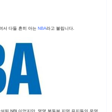
 – 줄여서 다들 흔히 아는
NBA
라고 불립니다.
창설된 NBL이었지만, 몇몇 북동부 지역 유지들의 운영