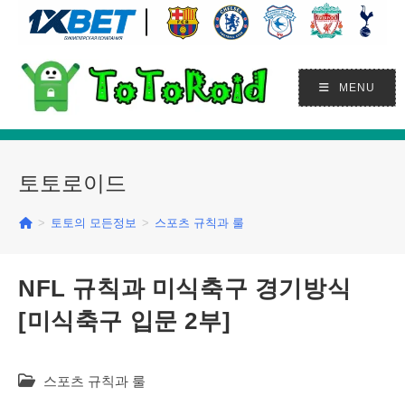
Skip
to
content
MENU
토토로이드
>
토토의 모든정보
>
스포츠 규칙과 룰
NFL 규칙과 미식축구 경기방식
[미식축구 입문 2부]
Post
스포츠 규칙과 룰
category: