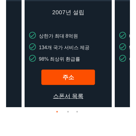
2007년 설립
상한가 최대 8억원
배
134개 국가 서비스 제공
97
98% 최상위 환급률
아
주소
스폰서 목록