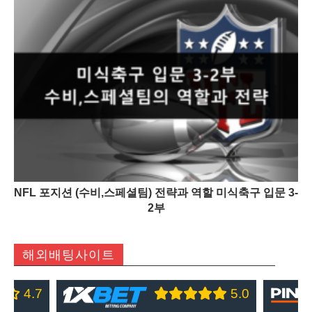
NFL 포지션 (수비,스페셜팀) 전략과 역할 미식축구 입문 3-
2부
해외배팅사이트
4.7
5.0