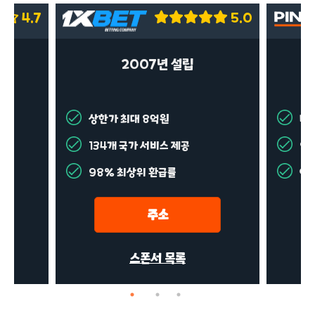
4.7
5.0
2007년 설립
상한가 최대 8억원
배
134개 국가 서비스 제공
97
98% 최상위 환급률
아
주소
스폰서 목록