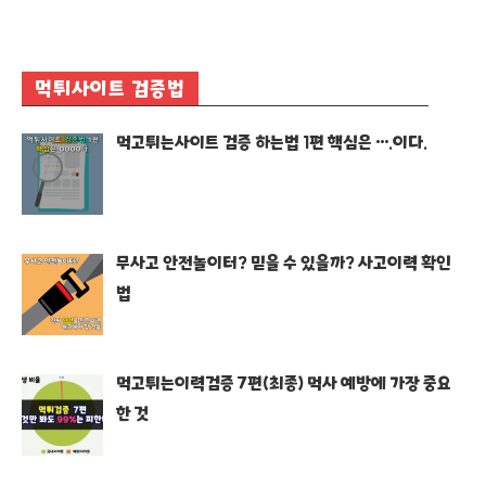
먹튀사이트 검증법
먹고튀는사이트 검증 하는법 1편 핵심은 ….이다.
무사고 안전놀이터? 믿을 수 있을까? 사고이력 확인
법
먹고튀는이력검증 7편(최종) 먹사 예방에 가장 중요
한 것