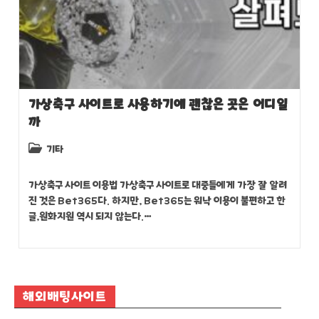
가상축구 사이트로 사용하기에 괜찮은 곳은 어디일
까
Post
기타
category:
가상축구 사이트 이용법 가상축구 사이트로 대중들에게 가장 잘 알려
진 것은 Bet365다. 하지만, Bet365는 워낙 이용이 불편하고 한
글,원화지원 역시 되지 않는다.…
해외배팅사이트