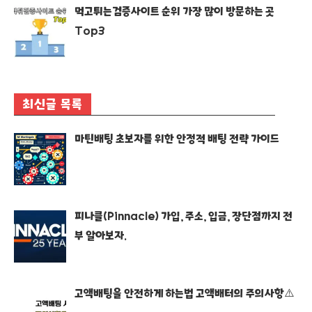
먹고튀는검증사이트 순위 가장 많이 방문하는 곳
Top3
최신글 목록
마틴배팅 초보자를 위한 안정적 배팅 전략 가이드
피나클(Pinnacle) 가입, 주소, 입금, 장단점까지 전
부 알아보자.
고액배팅을 안전하게 하는법 고액배터의 주의사항⚠️