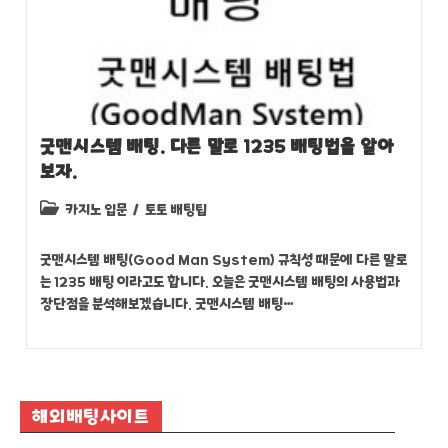
굿맨시스템 배팅. 다른 말로 1235 배팅법을 알아
보자.
Post
카지노 입문
/
토토 배팅팁
category:
굿맨시스템 배팅(Good Man System) 규칙성 때문에 다른 말로
는 1235 배팅 이라고도 합니다. 오늘은 굿맨시스템 배팅의 사용법과
장단점을 분석해보겠습니다. 굿맨시스템 배팅…
해외배팅사이트