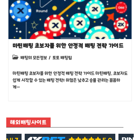
마틴배팅 초보자를 위한 안정적 배팅 전략 가이드
Post
배팅의 모든정보
/
토토 배팅팁
category:
마틴배팅 초보자를 위한 안정적 배팅 전략 가이드 마틴배팅, 초보자도
쉽게 시작할 수 있는 배팅 전략! 위험은 낮추고 승률 관리는 꼼꼼하
게…
해외배팅사이트