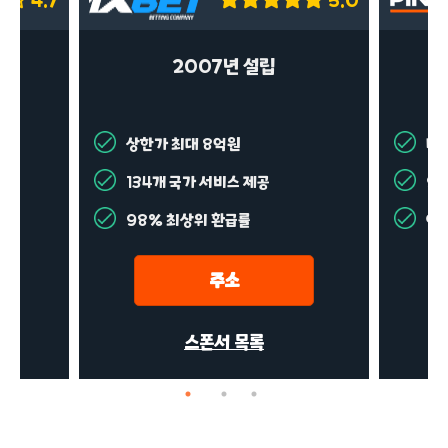
4.7
5.0
2007년 설립
상한가 최대 8억원
배
134개 국가 서비스 제공
97
98% 최상위 환급률
아
주소
스폰서 목록