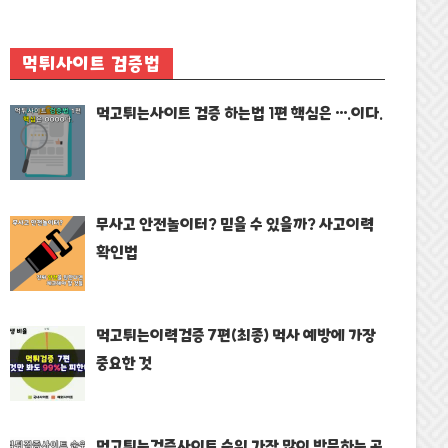
먹튀사이트 검증법
먹고튀는사이트 검증 하는법 1편 핵심은 ….이다.
무사고 안전놀이터? 믿을 수 있을까? 사고이력
확인법
먹고튀는이력검증 7편(최종) 먹사 예방에 가장
중요한 것
먹고튀는검증사이트 순위 가장 많이 방문하는 곳