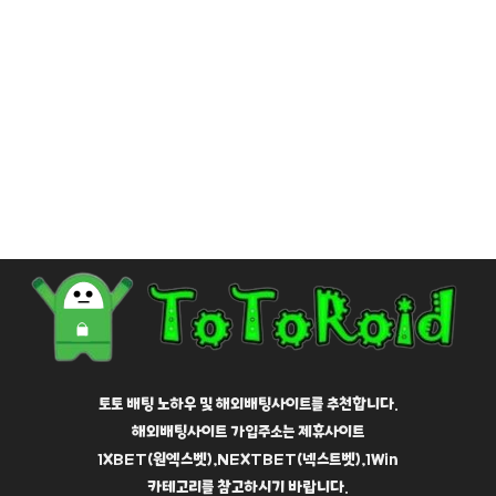
토토 배팅 노하우 및 해외배팅사이트를 추천합니다.
해외배팅사이트 가입주소는 제휴사이트
1XBET(원엑스벳),NEXTBET(넥스트벳),1Win
카테고리를 참고하시기 바랍니다.