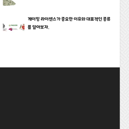
게이밍 라이센스가 중요한 이유와 대표적인 종류
를 알아보자.