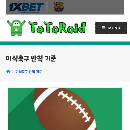
Skip
to
content
MENU
미식축구 반칙 기준
>
미식축구 반칙 기준