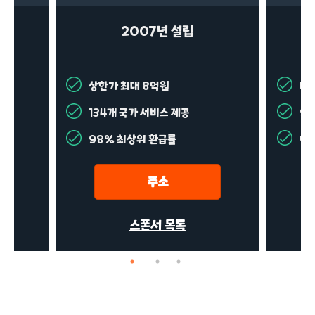
2007년 설립
상한가 최대 8억원
배
134개 국가 서비스 제공
97
98% 최상위 환급률
아
주소
스폰서 목록