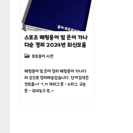
스포츠 배팅용어 및 은어 가나
다순 정리 2024년 최신모음
배팅한도
Post
97.5
토토용어 사전
category:
아시아 
배팅용어 및 은어 정리 배팅용어 가나다
라 순으로 정리해놓았습니다. 단어검색은
컨트롤+f ㄱ,ㄲ 개리그 뜻 - k리그. 국농
뜻 - 국내농구 즉,…