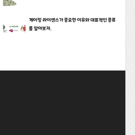
게이밍 라이센스가 중요한 이유와 대표적인 종류
를 알아보자.