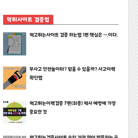
먹튀사이트 검증법
먹고튀는사이트 검증 하는법 1편 핵심은 ….이다.
무사고 안전놀이터? 믿을 수 있을까? 사고이력
확인법
먹고튀는이력검증 7편(최종) 먹사 예방에 가장
중요한 것
먹고튀는검증사이트 순위 가장 많이 방문하는 곳