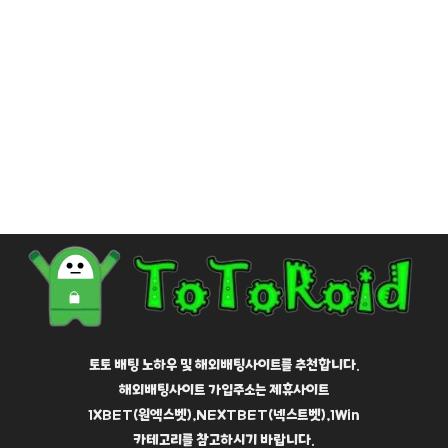
토토 배팅 노하우 및 해외배팅사이트를 추천합니다.
해외배팅사이트 가입주소는 제휴사이트
1XBET(원엑스벳),NEXTBET(넥스트벳),1Win
카테고리를 참고하시기 바랍니다.