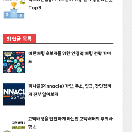
Top3
최신글 목록
마틴배팅 초보자를 위한 안정적 배팅 전략 가이
드
피나클(Pinnacle) 가입, 주소, 입금, 장단점까
지 전부 알아보자.
고액배팅을 안전하게 하는법 고액배터의 주의사
항⚠️