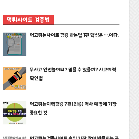
먹튀사이트 검증법
먹고튀는사이트 검증 하는법 1편 핵심은 ….이다.
무사고 안전놀이터? 믿을 수 있을까? 사고이력
확인법
먹고튀는이력검증 7편(최종) 먹사 예방에 가장
중요한 것
먹고튀는검증사이트 순위 가장 많이 방문하는 곳