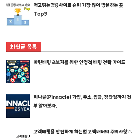
먹고튀는검증사이트 순위 가장 많이 방문하는 곳
Top3
최신글 목록
마틴배팅 초보자를 위한 안정적 배팅 전략 가이드
피나클(Pinnacle) 가입, 주소, 입금, 장단점까지 전
부 알아보자.
고액배팅을 안전하게 하는법 고액배터의 주의사항⚠️