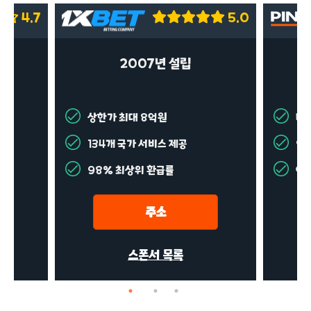
4.7
5.0
2007년 설립
상한가 최대 8억원
배
134개 국가 서비스 제공
97
98% 최상위 환급률
아
주소
스폰서 목록