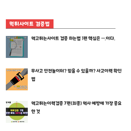
먹튀사이트 검증법
먹고튀는사이트 검증 하는법 1편 핵심은 ….이다.
무사고 안전놀이터? 믿을 수 있을까? 사고이력 확인
법
먹고튀는이력검증 7편(최종) 먹사 예방에 가장 중요
한 것