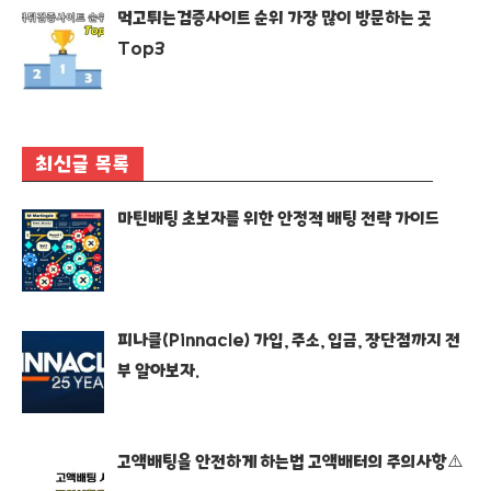
먹고튀는검증사이트 순위 가장 많이 방문하는 곳
Top3
최신글 목록
마틴배팅 초보자를 위한 안정적 배팅 전략 가이드
피나클(Pinnacle) 가입, 주소, 입금, 장단점까지 전
부 알아보자.
고액배팅을 안전하게 하는법 고액배터의 주의사항⚠️