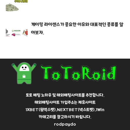
게이밍 라이센스가 중요한 이유와 대표적인 종류를 알
아보자.
토토 배팅 노하우 및 해외배팅사이트를 추천합니다.
해외배팅사이트 가입주소는 제휴사이트
1XBET(원엑스벳),NEXTBET(넥스트벳),1Win
카테고리를 참고하시기 바랍니다.
rodpaydo