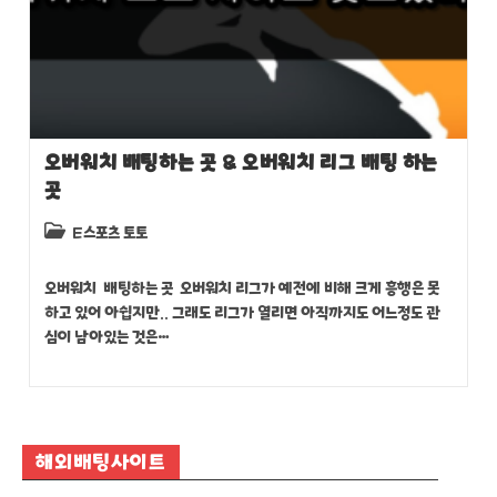
오버워치 배팅하는 곳 & 오버워치 리그 배팅 하는
곳
Post
E스포츠 토토
category:
오버워치 배팅하는 곳 오버워치 리그가 예전에 비해 크게 흥행은 못
하고 있어 아쉽지만.. 그래도 리그가 열리면 아직까지도 어느정도 관
심이 남아있는 것은…
해외배팅사이트