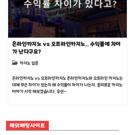
온라인카지노 vs 오프라인카지노.. 수익률에 차이
가 난다구요?
Post
카지노 입문
category:
온라인카지노 vs 오프라인카지노 온라인카지노와 오프라인 카지노는
대체 무슨 차이가 있는지 왜 수익률이 차이가 나는지. 흥미로운 카지노
이야기 시작 해보겠습니다. 우선…
해외배팅사이트