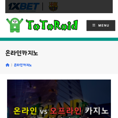
Skip
to
content
MENU
온라인카지노
>
온라인카지노