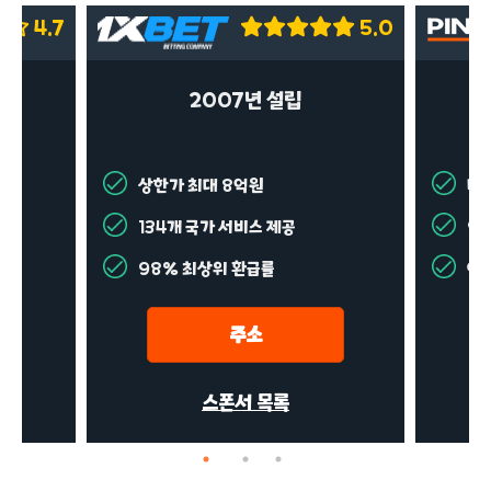
4.7
5.0
2007년 설립
상한가 최대 8억원
배
134개 국가 서비스 제공
97
98% 최상위 환급률
아
주소
스폰서 목록