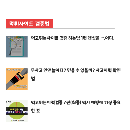
먹튀사이트 검증법
먹고튀는사이트 검증 하는법 1편 핵심은 ….이다.
무사고 안전놀이터? 믿을 수 있을까? 사고이력 확인
법
먹고튀는이력검증 7편(최종) 먹사 예방에 가장 중요
한 것