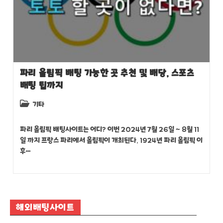
파리 올림픽 배팅 가능한 곳 추천 및 배당, 스포츠
배팅 팁까지
Post
기타
category:
파리 올림픽 배팅사이트는 어디? 이번 2024년 7월 26일 ~ 8월 11
일 까지 프랑스 파리에서 올림픽이 개최된다. 1924년 파리 올림픽 이
후…
해외배팅사이트