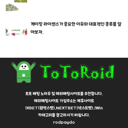
게이밍 라이센스가 중요한 이유와 대표적인 종류를 알
아보자.
토토 배팅 노하우 및 해외배팅사이트를 추천합니다.
해외배팅사이트 가입주소는 제휴사이트
1XBET(원엑스벳),NEXTBET(넥스트벳),1Win
카테고리를 참고하시기 바랍니다.
rodpaydo