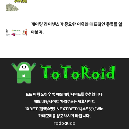
게이밍 라이센스가 중요한 이유와 대표적인 종류를 알
아보자.
토토 배팅 노하우 및 해외배팅사이트를 추천합니다.
해외배팅사이트 가입주소는 제휴사이트
1XBET(원엑스벳),NEXTBET(넥스트벳),1Win
카테고리를 참고하시기 바랍니다.
rodpaydo