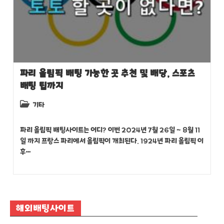
파리 올림픽 배팅 가능한 곳 추천 및 배당, 스포츠
배팅 팁까지
Post
기타
category:
파리 올림픽 배팅사이트는 어디? 이번 2024년 7월 26일 ~ 8월 11
일 까지 프랑스 파리에서 올림픽이 개최된다. 1924년 파리 올림픽 이
후…
해외배팅사이트