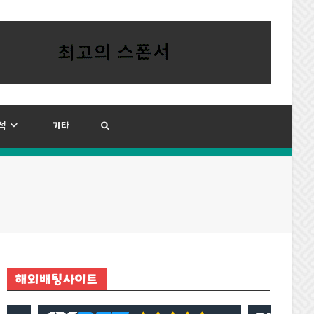
석
기타
TOGGLE
WEBSITE
SEARCH
해외배팅사이트