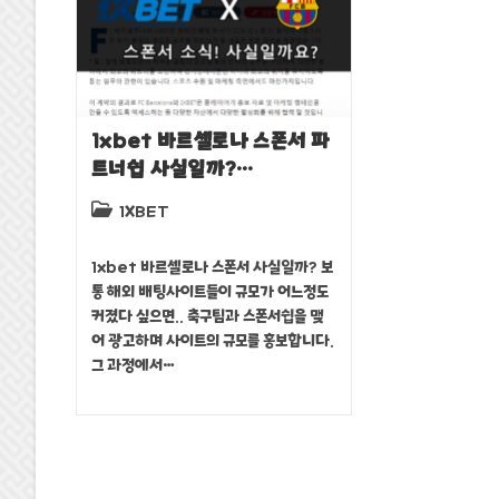
1xbet 바르셀로나 스폰서 파
트너쉽 사실일까?…
배팅한도
Post
97.5
1XBET
category:
아시아 
1xbet 바르셀로나 스폰서 사실일까? 보
통 해외 배팅사이트들이 규모가 어느정도
커졌다 싶으면.. 축구팀과 스폰서쉽을 맺
어 광고하며 사이트의 규모를 홍보합니다.
그 과정에서…