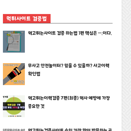
먹튀사이트 검증법
먹고튀는사이트 검증 하는법 1편 핵심은 ….이다.
무사고 안전놀이터? 믿을 수 있을까? 사고이력
확인법
먹고튀는이력검증 7편(최종) 먹사 예방에 가장
중요한 것
먹고튀는검증사이트 순위 가장 많이 방문하는 곳