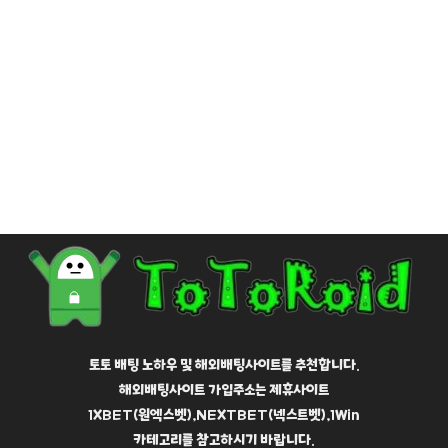
토토 배팅 노하우 및 해외배팅사이트를 추천합니다.
해외배팅사이트 가입주소는 제휴사이트
1XBET(원엑스벳),NEXTBET(넥스트벳),1Win
카테고리를 참고하시기 바랍니다.