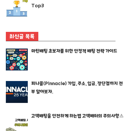
Top3
최신글 목록
마틴배팅 초보자를 위한 안정적 배팅 전략 가이드
피나클(Pinnacle) 가입, 주소, 입금, 장단점까지 전
부 알아보자.
고액배팅을 안전하게 하는법 고액배터의 주의사항⚠️