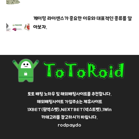
게이밍 라이센스가 중요한 이유와 대표적인 종류를 알
아보자.
토토 배팅 노하우 및 해외배팅사이트를 추천합니다.
해외배팅사이트 가입주소는 제휴사이트
1XBET(원엑스벳),NEXTBET(넥스트벳),1Win
카테고리를 참고하시기 바랍니다.
rodpaydo