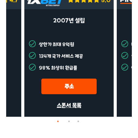
4.7
5.0
2007년 설립
상한가 최대 8억원
배
134개 국가 서비스 제공
97
98% 최상위 환급률
아
주소
스폰서 목록