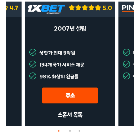
4.7
5.0
2007년 설립
상한가 최대 8억원
배
134개 국가 서비스 제공
97
98% 최상위 환급률
아
주소
스폰서 목록