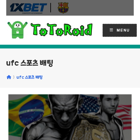
Skip
to
content
MENU
ufc 스포츠 배팅
>
ufc 스포츠 배팅