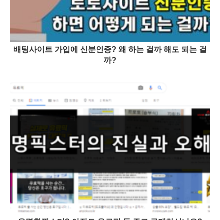
배팅사이트 가입에 신분인증? 왜 하는 걸까 해도 되는 걸
까?