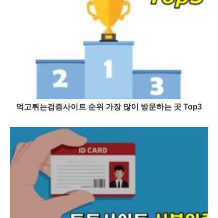
먹고튀는검증사이트 순위 가장 많이 방문하는 곳 Top3