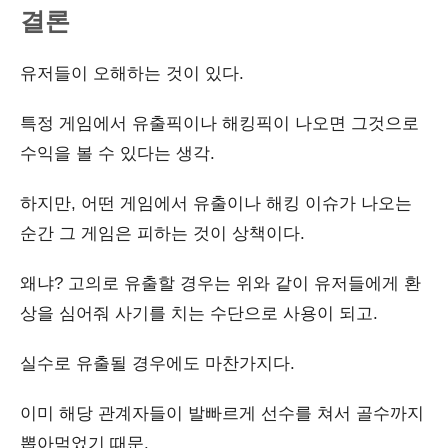
결론
유저들이 오해하는 것이 있다.
특정 게임에서 유출픽이나 해킹픽이 나오면 그것으로
수익을 볼 수 있다는 생각.
하지만, 어떤 게임에서 유출이나 해킹 이슈가 나오는
순간 그 게임은 피하는 것이 상책이다.
왜냐? 고의로 유출할 경우는 위와 같이 유저들에게 환
상을 심어줘 사기를 치는 수단으로 사용이 되고.
실수로 유출될 경우에도 마찬가지다.
이미 해당 관계자들이 발빠르게 선수를 쳐서 골수까지
뽑아먹었기 때문.