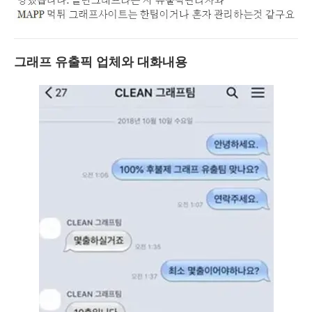
그래프 유출픽 업체와 대화내용