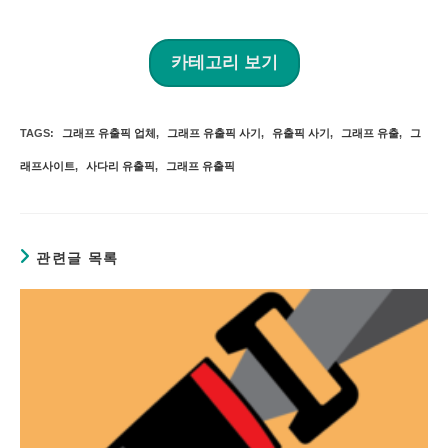
카테고리 보기
TAGS:
그래프 유출픽 업체
,
그래프 유출픽 사기
,
유출픽 사기
,
그래프 유출
,
그
래프사이트
,
사다리 유출픽
,
그래프 유출픽
관련글 목록