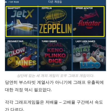
상단에 있는 세 개의 게임이 모두 그래프 게임이다.
당연히 부스타빗 계열사가 아니기에 그래프 유출픽에
대한 걱정 역시 필요없다.
각각 그래프게임들은 저배율 – 고배율 구간에서 속도
가 다르다.