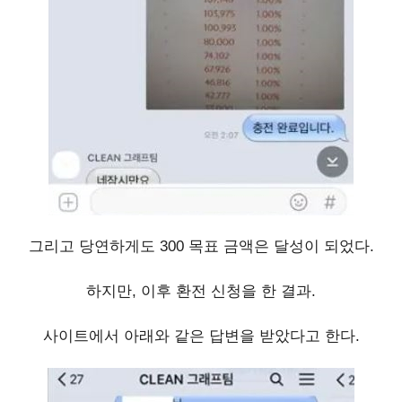
그리고 당연하게도 300 목표 금액은 달성이 되었다.
하지만, 이후 환전 신청을 한 결과.
사이트에서 아래와 같은 답변을 받았다고 한다.