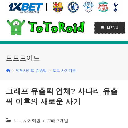
Skip
to
content
MENU
토토로이드
>
먹튀사이트 검증법
>
토토 사기예방
그래프 유출픽 업체? 사다리 유출
픽 이후의 새로운 사기
Post
토토 사기예방
/
그래프게임
category: