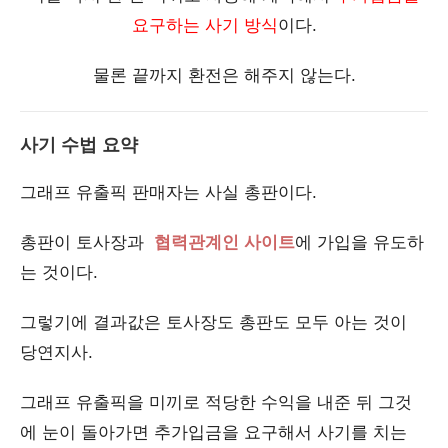
요구하는 사기 방식
이다.
물론 끝까지 환전은 해주지 않는다.
사기 수법 요약
그래프 유출픽 판매자는 사실 총판이다.
총판이 토사장과
협력관계인 사이트
에 가입을 유도하
는 것이다.
그렇기에 결과값은 토사장도 총판도 모두 아는 것이
당연지사.
그래프 유출픽을 미끼로 적당한 수익을 내준 뒤 그것
에 눈이 돌아가면 추가입금을 요구해서 사기를 치는