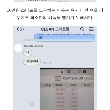
10만원 스타트를 요구하는 이유는 유저가 안 속을 경
우에도 최소한의 이득을 챙기기 위해서다.