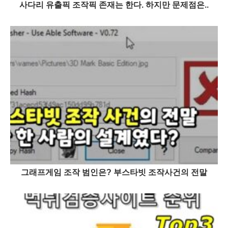
사다리 유출픽 조작픽 존재는 한다. 하지만 문제점은..
그래프게임 조작 범인은? 부스타빗 조작사건의 전말