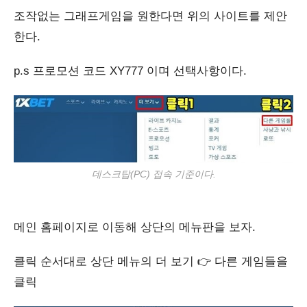
조작없는 그래프게임을 원한다면 위의 사이트를 제안
한다.
p.s 프로모션 코드 XY777 이며 선택사항이다.
데스크탑(PC) 접속 기준이다.
메인 홈페이지로 이동해 상단의 메뉴판을 보자.
클릭 순서대로 상단 메뉴의 더 보기 👉 다른 게임들을
클릭